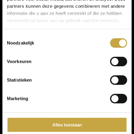
partners kunnen deze gegevens combineren met andere
informatie die u aan ze heeft verstrekt of die ze hebben
Welkom bij Parein Design Privé Sauna
verzameld op basis van uw gebruik van hun services.
Hier geniet u in volledige privacy van een exclusieve
wellnesservaring. Onze drie privé-units zijn uitgerust met
Toestemmingsselectie
binnen- buitenzwembaden, buitenlounge, whirlpools,
Noodzakelijk
panoramische sauna’s en luxueuze hamams.
Verder heeft u ook een eigen mini-bar ter beschikking, een
relaxlounge of aqua-lounge, en een eigen allround music
Voorkeuren
experience zodat jij je eigen sfeer kan bepalen.
Ook staan onze ervaren masseuses klaar om u te verwennen
met een ontspannende massage die zowel uw lichaam als geest
Statistieken
tot rust brengen. Voor wie langer wil genieten, bieden wij
ook overnachtingsmogelijkheden aan in onze Black Suite.
Bij Parein Design Privé-Sauna luisteren we naar uw wensen,
Marketing
zodat u volledig ontspannen en zorgeloos naar huis gaat.
Ervaar de ultieme combinatie van luxe, wellness en privacy.
Alles toestaan