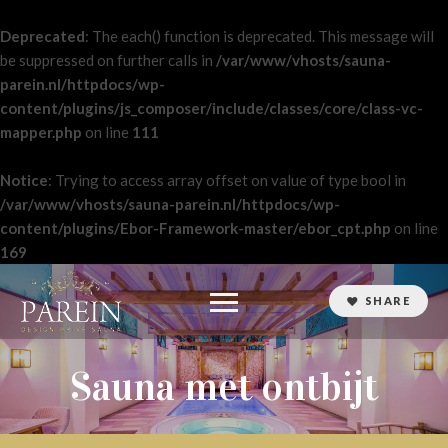
Deprecated
: The each() function is deprecated. This message will
be suppressed on further calls in
/var/www/vhosts/sauna-
parein.nl/httpdocs/wp-
content/plugins/js_composer/include/classes/core/class-vc-
mapper.php
on line
111
Notice
: Trying to access array offset on value of type bool in
/var/www/vhosts/sauna-parein.nl/httpdocs/wp-
content/plugins/Ebor-Framework-master/ebor_cpt.php
on line
169
SHARE
Sauna met ontbijt